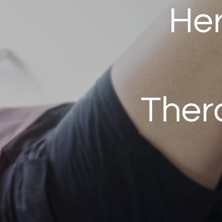
Her
Ther