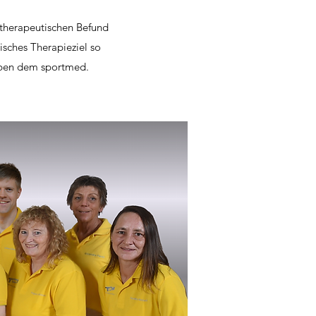
otherapeutischen Befund
sches Therapieziel so
 neben dem sportmed.