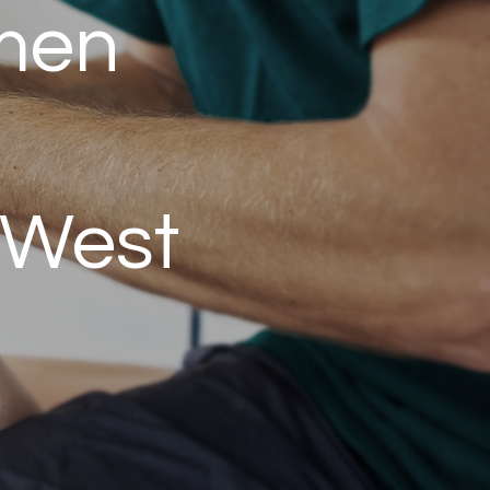
mmen
 West