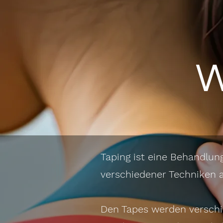
W
Taping ist eine Behandlung
verschiedener Techniken a
Den Tapes werden verschid