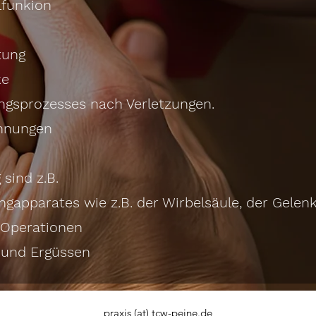
lfunkion
tung
ke
ngsprozesses nach Verletzungen.
annungen
 sind z.B.
apparates wie z.B. der Wirbelsäule, der Gelen
 Operationen
 und Ergüssen
praxis (at) tcw-peine.de