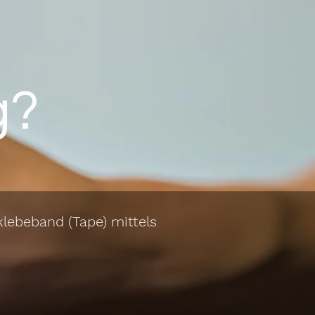
g?
klebeband (Tape) mittels