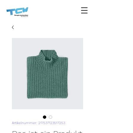
Artikelnummer: 217537123517253