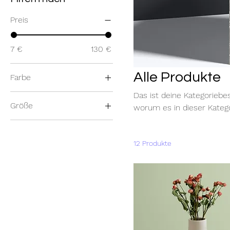
Preis
7 €
130 €
Alle Produkte
Farbe
Das ist deine Kategoriebe
Größe
worum es in dieser Kateg
250 ml
500 ml
12 Produkte
80 ml
Einheitsgröße
L
M
S