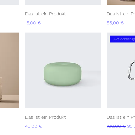
Das ist ein Produkt
Das ist ein P
Preis
Preis
15,00 €
85,00 €
Aktionsang
Das ist ein Produkt
Das ist ein P
Preis
Standardprei
Sal
45,00 €
100,00 €
95,