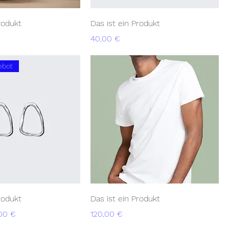
rodukt
Das ist ein Produkt
Preis
40,00 €
ebot
rodukt
Das ist ein Produkt
s
e-Preis
Preis
00 €
120,00 €