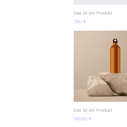
Das ist ein Produkt
Preis
7,50 €
Das ist ein Produkt
Preis
130,00 €